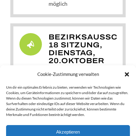
möglich
BEZIRKSAUSSCHUS
18 SITZUNG,
DIENSTAG,
20.OKTOBER
2025, 19:30
Cookie-Zustimmung verwalten
UHR
Um dir ein optimales Erlebnis zu bieten, verwenden wir Technologien wie
In der Harlachinger Einkehr,
Cookies, um Geräteinformationen zu speichern und/oder darauf zuzugreifen.
Karolingerallee 34, 81545
Wenn du diesen Technologien zustimmst, können wir Daten wie das
Surfverhalten oder eindeutige IDs auf dieser Website verarbeiten. Wenn du
München; Hinweis:
deine Zustimmung nicht erteilst oder zurückziehst, können bestimmte
Barrierefreier Zugang
Merkmale und Funktionen beeinträchtigt werden.
möglich
Akzeptieren