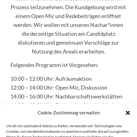
Prozess teilzunehmen. Die Kundgebung wird mit
einem Open Mic und Redebeiträgen eröffnet
werden. Wir wollen mit unseren Nachar*innen
die derzeitige Situation am Candidplatz
diskutieren und gemeinsam Vorschläge zur
Nutzung des Areals erarbeiten.
Folgendes Programm ist Vorgesehen:
10:00 – 12:00 Uhr: Aufräumaktion
12:00 – 14:00 Uhr: Open Mic, Diskussion
14:00 – 16:00 Uhr: Nachbarschaftswerkstätten
16:00 – 18:00 Uhr: Diskussion, Verabschiedung
Cookie-Zustimmung verwalten
gemeinsamer Resolutionen
Um dir ein optimales Erlebnis zu bieten, verwenden wir Technologien wie
Schlagworte:
Candidplatz
,
Nachbarschaftstreffen
,
Cookies, um Geräteinformationen zu speichern und/oder darauf zuzugreifen.
Skaterplatz
Wenn du diesen Technologien zustimmst, können wir Daten wie das