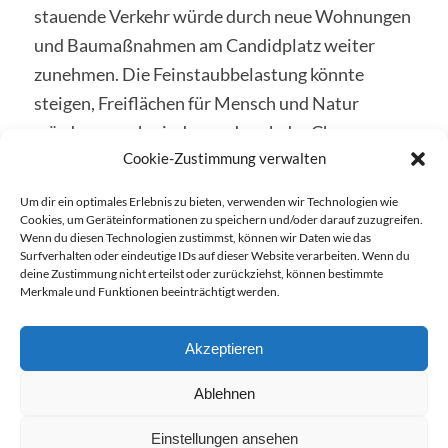
stauende Verkehr würde durch neue Wohnungen
und Baumaßnahmen am Candidplatz weiter
zunehmen. Die Feinstaubbelastung könnte
steigen, Freiflächen für Mensch und Natur
würden verschwinden und auch der Charme
Cookie-Zustimmung verwalten
Giesings könnte leiden. Besonders kritisiert
wurde die Idee eines beschleunigten Verfahrens,
Um dir ein optimales Erlebnis zu bieten, verwenden wir Technologien wie
viele anwesende […]
Cookies, um Geräteinformationen zu speichern und/oder darauf zuzugreifen.
Wenn du diesen Technologien zustimmst, können wir Daten wie das
Surfverhalten oder eindeutige IDs auf dieser Website verarbeiten. Wenn du
Weiterlesen
deine Zustimmung nicht erteilst oder zurückziehst, können bestimmte
Merkmale und Funktionen beeinträchtigt werden.
Akzeptieren
Ablehnen
Einstellungen ansehen