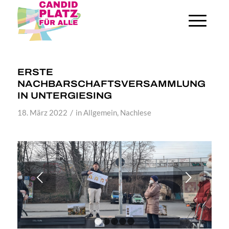
ERSTE
NACHBARSCHAFTSVERSAMMLUNG
IN UNTERGIESING
/
18. März 2022
in
Allgemein
,
Nachlese
Weiter
1
2
3
4
5