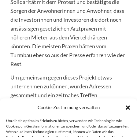
Solidarität mit dem Protest und bestätigte die
Sorgen der Anwohnerinnen und Anwohner, dass
die Investorinnen und Investoren die dort noch
ansässisgen gesetzlichen Arztpraxen mit
höheren Mieten aus dem Viertel drängen
könnten. Die meisten Praxen hätten vom
Turmbau ebenso aus der Presse erfahren wie der
Rest.
Um gemeinsam gegen dieses Projekt etwas
unternehmen zu können, wurden Adressen
gesammelt und ein zeitnahes Treffen
ausgemacht.
Cookie-Zustimmung verwalten
Um dir ein optimales Erlebnis zu bieten, verwenden wir Technologien wie
Cookies, um Geräteinformationen zu speichern und/oder darauf zuzugreifen.
Schlagworte:
Hans-Mielich-Platz
,
Versammlung
Wenn du diesen Technologien zustimmst, können wir Daten wie das