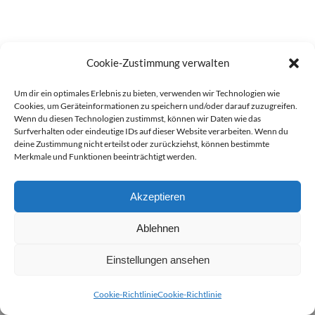
Cookie-Zustimmung verwalten
Um dir ein optimales Erlebnis zu bieten, verwenden wir Technologien wie
Cookies, um Geräteinformationen zu speichern und/oder darauf zuzugreifen.
Wenn du diesen Technologien zustimmst, können wir Daten wie das
Surfverhalten oder eindeutige IDs auf dieser Website verarbeiten. Wenn du
deine Zustimmung nicht erteilst oder zurückziehst, können bestimmte
© Copyright - Candidplatz für alle
Merkmale und Funktionen beeinträchtigt werden.
Cookie-Richtlinie (EU)
Akzeptieren
Ablehnen
Einstellungen ansehen
Cookie-Richtlinie
Cookie-Richtlinie