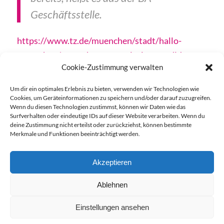
Geschäftsstelle.
https://www.tz.de/muenchen/stadt/hallo-
muenchen/muenchen-untergiesing-candid-tor-
Cookie-Zustimmung verwalten
neubau-candidplatz-einwohnerversammlung-
buerger-ba-termin-91640352.html
Um dir ein optimales Erlebnis zu bieten, verwenden wir Technologien wie
Cookies, um Geräteinformationen zu speichern und/oder darauf zuzugreifen.
Schlagworte:
Einwohnerversammlung
,
hallomünchen
Wenn du diesen Technologien zustimmst, können wir Daten wie das
Surfverhalten oder eindeutige IDs auf dieser Website verarbeiten. Wenn du
deine Zustimmung nicht erteilst oder zurückziehst, können bestimmte
Merkmale und Funktionen beeinträchtigt werden.
Akzeptieren
Ablehnen
Einstellungen ansehen
© Copyright - Candidplatz für alle