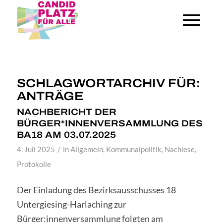
SCHLAGWORTARCHIV FÜR:
ANTRÄGE
NACHBERICHT DER
BÜRGER*INNENVERSAMMLUNG DES
BA18 AM 03.07.2025
/
4. Juli 2025
in
Allgemein
,
Kommunalpolitik
,
Nachlese
,
Protokolle
Der Einladung des Bezirksausschusses 18
Untergiesing-Harlaching zur
Bürger:innenversammlung folgten am